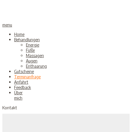
menu
Home
Behandlungen
Energie
Füße
Massagen
Augen
Enthaarung
Gutscheine
Terminanfrage
Anfahrt
Feedback
Über
mich
Kontakt