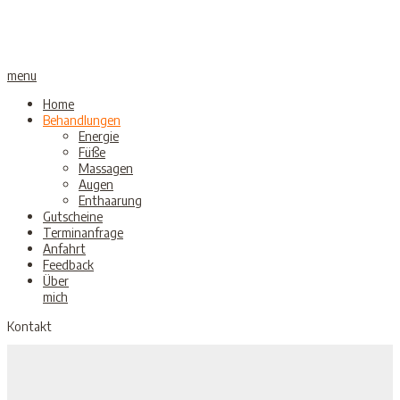
menu
Home
Behandlungen
Energie
Füße
Massagen
Augen
Enthaarung
Gutscheine
Terminanfrage
Anfahrt
Feedback
Über
mich
Kontakt